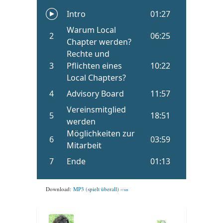
Download:
MP3 (spielt überall)
37 MB