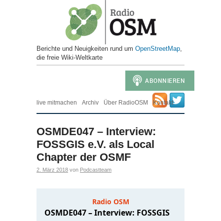
Berichte und Neuigkeiten rund um
OpenStreetMap
, ​
die freie Wiki-Weltkarte
live mitmachen
Archiv
Über RadioOSM
Kontakt
OSMDE047 – Interview:
FOSSGIS e.V. als Local
Chapter der OSMF
2. März 2018
von
Podcastteam