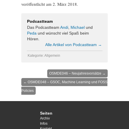
veröffentlicht am 2. März 2018.
Podcastteam
Das Podcastteam
Andi
,
Michael
und
Peda
und wünscht viel Spaß beim
Hören.
Alle Artikel von Podcastteam
→
Kategorie: Allgemein
OSMDE046 – Neujahresvorsätze
→
←
OSMDE048 – GSOC, Machine Learning und FOSS
Policies
Seiten
Archiv
Infos
Kontakt